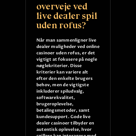
overveje ved
live dealer spil
uden rofus?
Når man sammenligner live
dealer muligheder ved online
casinoer uden rofus, er det
vigtigt at fokusere på nogle
nøglekriterier. Disse
kriterier kan variere alt
efter den enkelte brugers
behov, men de vigtigste
inkluderer spiludvalg,
softwarekvalitet,
brugeroplevelse,
betalingsmetoder, samt
kundesupport. Gode live
dealer casinoer tilbyder en
autentisk oplevelse, hvor
spillere kan interagere med