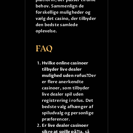
behov. Sammenlign de
forskellige muligheder og
vælg det casino, der tilbyder
den bedste samlede
oplevelse.
FAQ
Hvilke online casinoer
tilbyder live dealer
mulighed uden rofus?
Der
er flere anerkendte
casinoer, som tilbyder
live dealer spil uden
registrering i rofus. Det
bedste valg afhænger af
spiludvalg og personlige
præferencer.
Er live dealer casinoer
sikre at spille på?
Ja, så