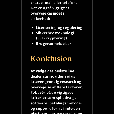
chat, e-mail eller telefon.
Det er også vigtigt at
overveje casinoets
sikkerhed:
Licensering og regulering
Sikkerhedsteknologi
(SSL-kryptering)
Brugeranmeldelser
Konklusion
At vælge det bedste live
dealer casino uden rofus
kræver grundig research og
overvejelse af flere faktorer.
Fokusér på de vigtigste
kriterier som spiludvalg,
software, betalingsmetoder
og support for at finde den
platform, der passer til dine