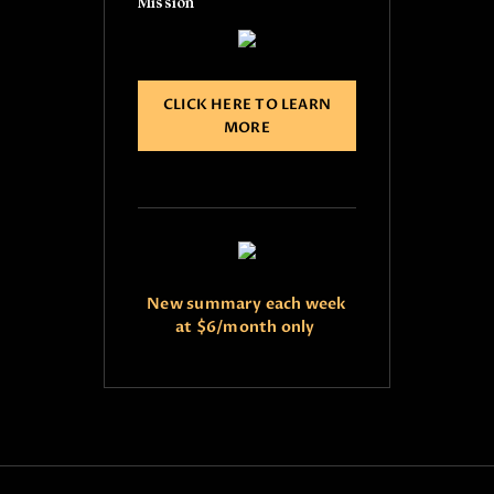
Mission
CLICK HERE TO LEARN
MORE
New summary each week
at $6/month only