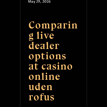
May 29, 2026
Comparin
g live
dealer
options
at casino
online
uden
rofus