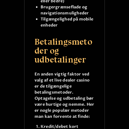
eller bedre)
Brugergrænseflade og
navigationsmuligheder
Tilgængelighed på mobile
enheder
Betalingsmeto
der og
udbetalinger
En anden vigtig faktor ved
valg af et live dealer casino
er de tilgængelige
betalingsmetoder.
Optagelse og udbetaling bør
være hurtige og nemme. Her
er nogle populær metoder
man kan forvente at finde:
Kredit/debet kort