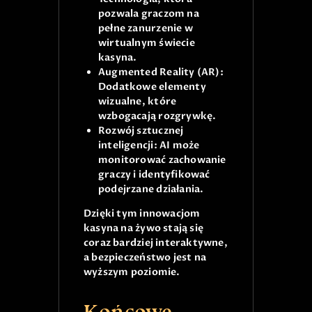
pozwala graczom na
pełne zanurzenie w
wirtualnym świecie
kasyna.
Augmented Reality (AR):
Dodatkowe elementy
wizualne, które
wzbogacają rozgrywkę.
Rozwój sztucznej
inteligencji: AI może
monitorować zachowanie
graczy i identyfikować
podejrzane działania.
Dzięki tym innowacjom
kasyna na żywo stają się
coraz bardziej interaktywne,
a bezpieczeństwo jest na
wyższym poziomie.
Końcowe