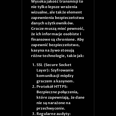
Wysoka jakość transmisji to
nie tylko lepsze wrażenia
wizualne, ale także element
zapewnienia bezpieczeństwa
danych użytkowników.
Gracze muszą mieć pewność,
że ich informacje osobiste i
finansowe są chronione. Aby
zapewnić bezpieczeństwo,
kasyna na żywo stosują
różne technologie, takie jak:
SSL (Secure Socket
Layer): Szyfrowanie
komunikacji między
graczem a kasynem.
Protokół HTTPS:
Bezpieczne połączenia,
które zapewniają, że dane
nie są narażone na
przechwycenie.
Regularne audyty: