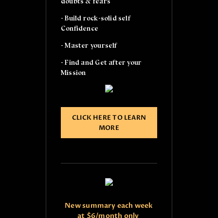
doubts & fears
- Build rock-solid self
Confidence
- Master yourself
- Find and Get after your
Mission
CLICK HERE TO LEARN
MORE
New summary each week
at $6/month only