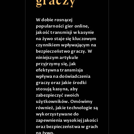
graczy
W dobie rosnącej
popularności gier online,
jakość transmisji w kasynie
na żywo staje się kluczowym
czynnikiem wpływającym na
bezpieczeństwo graczy. W
niniejszym artykule
przyjrzymy się, jak
efektywna transmisja
wpływa na doświadczenia
graczy oraz jakie środki
stosują kasyna, aby
zabezpieczyć swoich
użytkowników. Omówimy
również, jakie technologie są
wykorzystywane do
zapewnienia wysokiej jakości
oraz bezpieczeństwa w grach
na żywo.