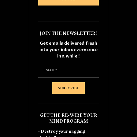
JOIN THE NEWSLETTER !
Get emails delivered fresh
into your inbox every once
in a while !
GET THE RE-WIRE YOUR
MIND PROGRAM
- Destroy your nagging