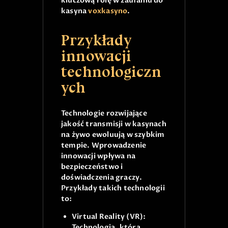
kluczową rolę w zaufaniu do
kasyna
voxkasyno
.
Przykłady
innowacji
technologiczn
ych
Technologie rozwijające
jakość transmisji w kasynach
na żywo ewoluują w szybkim
tempie. Wprowadzenie
innowacji wpływa na
bezpieczeństwo i
doświadczenia graczy.
Przykłady takich technologii
to:
Virtual Reality (VR):
Technologia, która