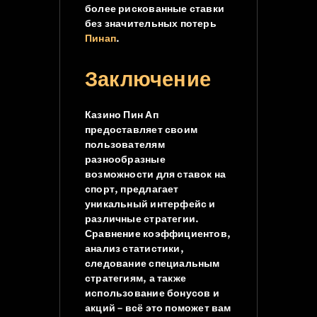
более рискованные ставки
без значительных потерь
Пинап
.
Заключение
Казино Пин Ап
предоставляет своим
пользователям
разнообразные
возможности для ставок на
спорт, предлагает
уникальный интерфейс и
различные стратегии.
Сравнение коэффициентов,
анализ статистики,
следование специальным
стратегиям, а также
использование бонусов и
акций – всё это поможет вам