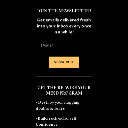
JOIN THE NEWSLETTER !
Get emails delivered fresh
into your inbox every once
in a while !
GET THE RE-WIRE YOUR
MIND PROGRAM
- Destroy your nagging
doubts & fears
- Build rock-solid self
Confidence