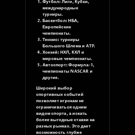
Футбол:
Лиги, Кубки,
международные
турниры.
Баскетбол:
НБА,
Европейские
чемпионаты.
Теннис:
турниры
Большого Шлема и ATP.
Хоккей:
НХЛ, КХЛ и
мировые чемпионаты.
Автоспорт:
Формула-1,
чемпионаты NASCAR и
другие.
Широкий выбор
спортивных событий
позволяет игрокам не
ограничиваться одним
видом спорта, а искать
более выгодные ставки на
разных рынках. Это дает
возможность глубже