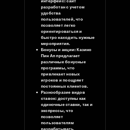
интерфейс:
сайт
разработан с учетом
удобства
пользователей, что
позволяет легко
ориентироваться и
быстро находить нужные
мероприятия.
Бонусы и акции:
Казино
Пин Ап предлагает
различные бонусные
программы, что
привлекает новых
игроков и поощряет
постоянных клиентов.
Разнообразие видов
ставок:
доступны как
одиночные ставки, так и
экспрессы, что
позволяет
пользователям
разрабатывать