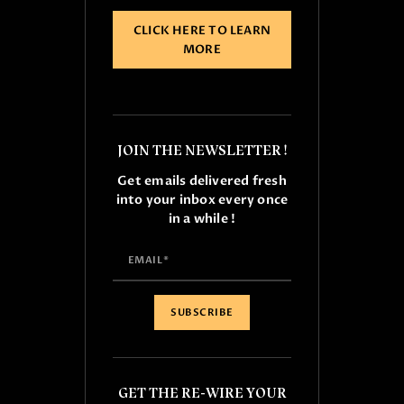
CLICK HERE TO LEARN
MORE
JOIN THE NEWSLETTER !
Get emails delivered fresh
into your inbox every once
in a while !
GET THE RE-WIRE YOUR