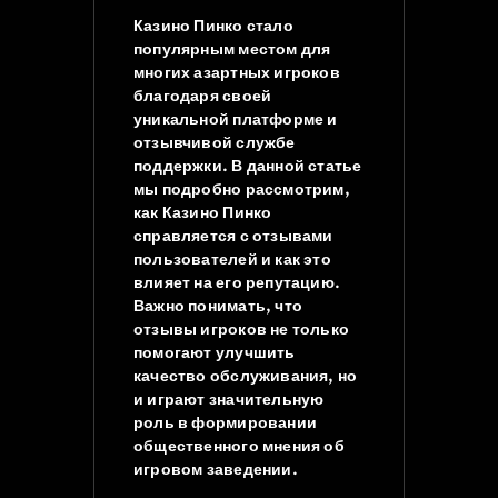
Казино Пинко стало
популярным местом для
многих азартных игроков
благодаря своей
уникальной платформе и
отзывчивой службе
поддержки. В данной статье
мы подробно рассмотрим,
как Казино Пинко
справляется с отзывами
пользователей и как это
влияет на его репутацию.
Важно понимать, что
отзывы игроков не только
помогают улучшить
качество обслуживания, но
и играют значительную
роль в формировании
общественного мнения об
игровом заведении.