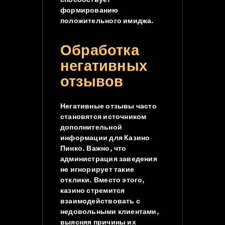
формированию
положительного имиджа.
Обработка
негативных
отзывов
Негативные отзывы часто
становятся источником
дополнительной
информации для Казино
Пинко. Важно, что
администрация заведения
не игнорирует такие
отклики. Вместо этого,
казино стремится
взаимодействовать с
недовольными клиентами,
выясняя причины их