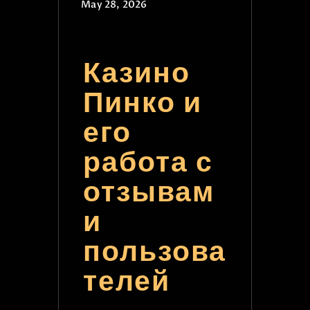
May 28, 2026
Казино
Пинко и
его
работа с
отзывам
и
пользова
телей