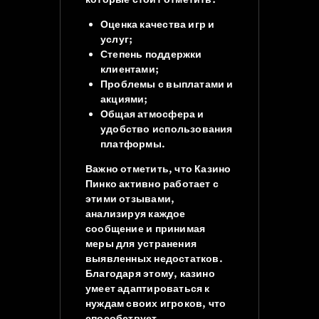
Оценка качества игр и
услуг;
Степень поддержки
клиентами;
Проблемы с выплатами и
акциями;
Общая атмосфера и
удобство использования
платформы.
Важно отметить, что Казино
Пинко активно работает с
этими отзывами,
анализируя каждое
сообщение и принимая
меры для устранения
выявленных недостатков.
Благодаря этому, казино
умеет адаптироваться к
нуждам своих игроков, что
способствует