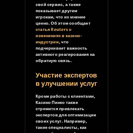
свой сервис, а также
показывает другим
игрокам, что их мнение
ценно. Об этом сообщает
статья Reuters о
изменениях в казино-
индустрии
, что
подчеркивает важность
активного реагирования на
обратную связь.
Участие экспертов
в улучшении услуг
Кроме работы с клиентами,
Казино Пинко также
стремится привлекать
экспертов для оптимизации
своих услуг. Например,
такие специалисты, как