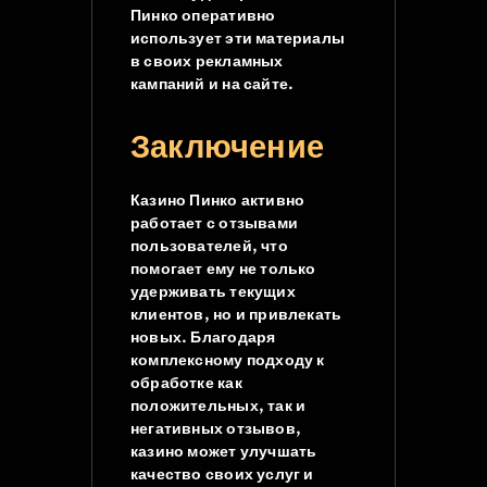
Пинко оперативно
использует эти материалы
в своих рекламных
кампаний и на сайте.
Заключение
Казино Пинко активно
работает с отзывами
пользователей, что
помогает ему не только
удерживать текущих
клиентов, но и привлекать
новых. Благодаря
комплексному подходу к
обработке как
положительных, так и
негативных отзывов,
казино может улучшать
качество своих услуг и