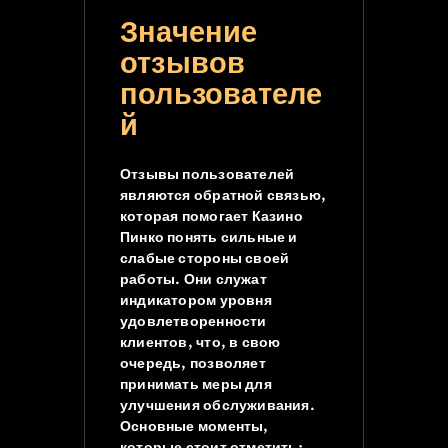
Значение
отзывов
пользователе
й
Отзывы пользователей
являются обратной связью,
которая помогает Казино
Пинко понять сильные и
слабые стороны своей
работы. Они служат
индикатором уровня
удовлетворенности
клиентов, что, в свою
очередь, позволяет
принимать меры для
улучшения обслуживания.
Основные моменты,
которые стоит отметить: