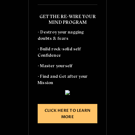
GET THE RE-WIRE YOUR
MIND PROGRAM
- Destroy your nagging
doubts & fears
- Build rock-solid self
Confidence
- Master yourself
- Find and Get after your
Mission
CLICK HERE TO LEARN
MORE