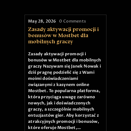
May 28, 2026
0
Comments
Zasady aktywacji promocji i
RECOMMENDATIONS
bonusów w Mostbet dla
mobilnych graczy
EMAIL LIST
Zasady aktywacji promocji i
bonusów w Mostbet dla mobilnych
graczy Nazywam się Janek Nowak i
dziś pragnę podzielić się z Wami
moimi doświadczeniami
związanymi z kasynem online
Mostbet. To popularna platforma,
która przyciąga uwagę zarówno
nowych, jak i doświadczonych
graczy, a szczególnie mobilnych
entuzjastów gier. Aby korzystać z
atrakcyjnych promocji i bonusów,
które oferuje Mostbet,…