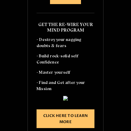
GET THE RE-WIRE YOUR
MIND PROGRAM
- Destroy your nagging
doubts & fears
- Build rock-solid self
Confidence
- Master yourself
- Find and Get after your
Mission
CLICK HERE TO LEARN
MORE