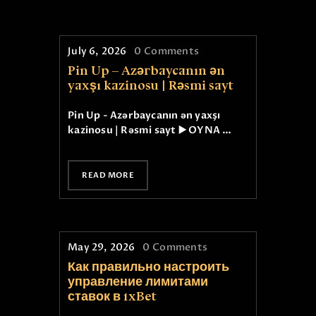
July 6, 2026
0
Comments
Pin Up – Azərbaycanın ən
RECOMMENDATIONS
yaxşı kazinosu | Rəsmi sayt
EMAIL LIST
Pin Up - Azərbaycanın ən yaxşı
kazinosu | Rəsmi sayt ▶️ OYNA …
READ MORE
May 29, 2026
0
Comments
Как правильно настроить
управление лимитами
ставок в 1xBet