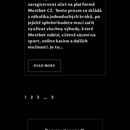
zaregistrovat účet na platformě
Mostbet CZ. Tento proces se skládá
z několika jednoduchých kroků, po
jejichž splnění budete moci začít
využívat všechny výhody, které
Mostbet nabízí, včetně sázení na
sport, online kasina a dalších
možností. Je to…
READ MORE
1
2
3
…
5