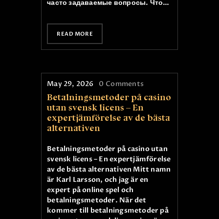
часто задаваемые вопросы. Что…
READ MORE
May 29, 2026
0
Comments
Betalningsmetoder på casino
utan svensk licens – En
expertjämförelse av de bästa
alternativen
Betalningsmetoder på casino utan
svensk licens – En expertjämförelse
av de bästa alternativen Mitt namn
är Karl Larsson, och jag är en
expert på online spel och
betalningsmetoder. När det
kommer till betalningsmetoder på