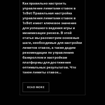
Как правильно настроить
управление лимитами ставок в
1xBet Правильная настройка
управления лимитами ставок в
1xBet имеет ключевое значение
для успешного ведения игры и
минимизации рисков. В этой
статье мы рассмотрим основные
шаги, необходимые для настройки
лимитов ставок, а также дадим
рекомендации по управлению
банкроллом и настройкам
платформы для достижения
оптимальных результатов. Что
такое лимиты ставок…
READ MORE