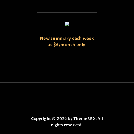
New summary each week
at $6/month only
Copyright © 2026 by ThemeREX. All
rights reserved.