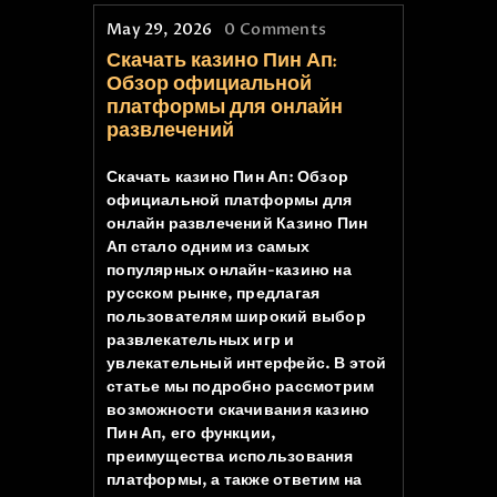
May 29, 2026
0
Comments
Скачать казино Пин Ап:
Обзор официальной
платформы для онлайн
развлечений
Скачать казино Пин Ап: Обзор
официальной платформы для
онлайн развлечений Казино Пин
Ап стало одним из самых
популярных онлайн-казино на
русском рынке, предлагая
пользователям широкий выбор
развлекательных игр и
увлекательный интерфейс. В этой
статье мы подробно рассмотрим
возможности скачивания казино
Пин Ап, его функции,
преимущества использования
платформы, а также ответим на