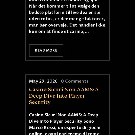
Når det kommer til at vælge den
bedste platform til live dealer spil
uden rofus, er der mange faktorer,
man bør overveje. Det handler ikke
kun om at finde et casino,…
READ MORE
May 29, 2026
0
Comments
Casino Sicuri Non AAMS: A
Deep Dive Into Player
Security
Casino Sicuri Non AAMS: A Deep
Dive Into Player Security Sono
Marco Rossi, un esperto di giochi
online, e oggi parleremo di come