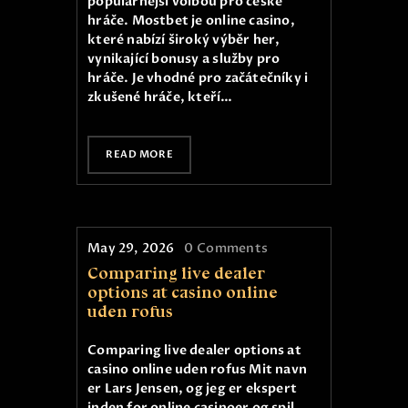
populárnější volbou pro české
hráče. Mostbet je online casino,
které nabízí široký výběr her,
vynikající bonusy a služby pro
hráče. Je vhodné pro začátečníky i
zkušené hráče, kteří…
READ MORE
May 29, 2026
0
Comments
Comparing live dealer
options at casino online
uden rofus
Comparing live dealer options at
casino online uden rofus Mit navn
er Lars Jensen, og jeg er ekspert
inden for online casinoer og spil.