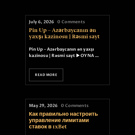
July 6, 2026
0
Comments
Pin Up – Azərbaycanın ən
RECOMMENDATIONS
yaxşı kazinosu | Rəsmi sayt
EMAIL LIST
Pin Up - Azərbaycanın ən yaxşı
kazinosu | Rəsmi sayt ▶️ OYNA …
READ MORE
May 29, 2026
0
Comments
Как правильно настроить
управление лимитами
ставок в 1xBet