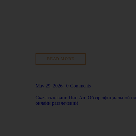
1xBet Правильная настройка управления лимит
1xBet имеет ключевое значение для успешного 
минимизации рисков. В этой статье мы рассмо
шаги, необходимые для настройки лимитов став
дадим рекомендации по управлению банкролло
настройкам платформы для достижения оптим
результатов. Что такое лимиты ставок…
READ MORE
May 29, 2026
0
Comments
Скачать казино Пин Ап: Обзор официальной п
онлайн развлечений
Скачать казино Пин Ап: Обзор официальной п
онлайн развлечений Казино Пин Ап стало одн
популярных онлайн-казино на русском рынке, 
пользователям широкий выбор развлекательных