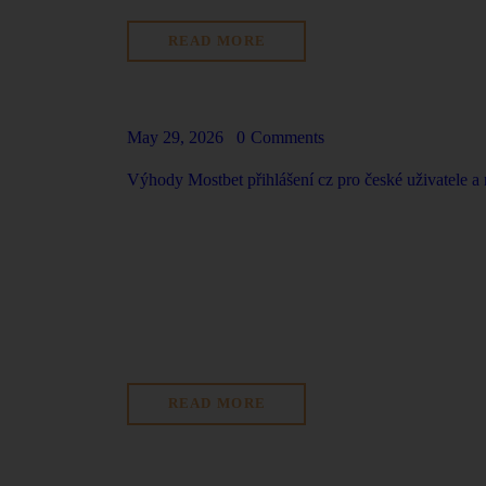
READ MORE
May 29, 2026
0
Comments
Výhody Mostbet přihlášení cz pro české uživatele a
Výhody Mostbet přihlášení cz pro české uživatele a
Jmenuji se Pavel Novák a v tomto článku se podívá
kasino Mostbet, které se stává stále populárnější vo
hráče. Mostbet je online casino, které nabízí široký 
vynikající bonusy a služby pro hráče. Je vhodné pro
zkušené hráče, kteří…
READ MORE