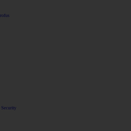
 rofus
 rofus Mit navn
inoer og spil.
ve dealer spil
. Det handler
 Security
 Security Sono
rleremo di come
Quando ci si