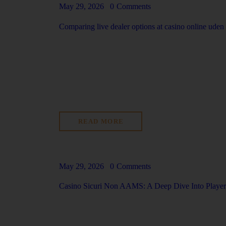
May 29, 2026
0
Comments
Comparing live dealer options at casino online uden
Comparing live dealer options at casino online uden
er Lars Jensen, og jeg er ekspert inden for online cas
Når det kommer til at vælge den bedste platform til li
uden rofus, er der mange faktorer, man bør overveje
ikke kun om at finde et casino,…
READ MORE
May 29, 2026
0
Comments
Casino Sicuri Non AAMS: A Deep Dive Into Player
Casino Sicuri Non AAMS: A Deep Dive Into Player
Marco Rossi, un esperto di giochi online, e oggi pa
scegliere i migliori siti di casino sicuri non AAMS. 