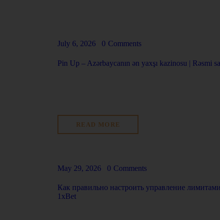
July 6, 2026
0
Comments
Pin Up – Azərbaycanın ən yaxşı kazinosu | Rəsmi s
Pin Up - Azərbaycanın ən yaxşı kazinosu | Rəsmi
READ MORE
May 29, 2026
0
Comments
Как правильно настроить управление лимитами
1xBet
Как правильно настроить управление лимитами