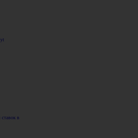
RECOMMENDATIONS
EMAIL LIST
ayt
 sayt ▶️ OYNA …
 ставок в
 ставок в