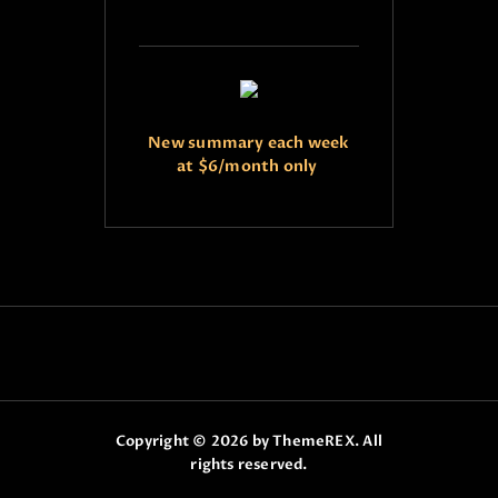
New summary each week
at $6/month only
Copyright © 2026 by ThemeREX. All
rights reserved.