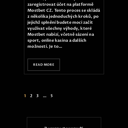
zaregistrovat účet na platformě
Mostbet CZ. Tento proces se skládá
z několika jednoduchých kroků, po
jejichž splnění budete moci začít
využívat všechny výhody, které
Mostbet nabízí, včetně sázení na
sport, online kasina a dalších
možností. Je to…
READ MORE
1
2
3
…
5