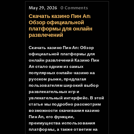
May 29, 2026
0
Comments
Скачать казино Пин Ап:
Обзор официальной
платформы для онлайн
развлечений
Скачать казино Пин Ап: Обзор
официальной платформы для
онлайн развлечений Казино Пин
Ап стало одним из самых
популярных онлайн-казино на
русском рынке, предлагая
пользователям широкий выбор
развлекательных игр и
увлекательный интерфейс. В этой
статье мы подробно рассмотрим
возможности скачивания казино
Пин Ап, его функции,
преимущества использования
платформы, а также ответим на