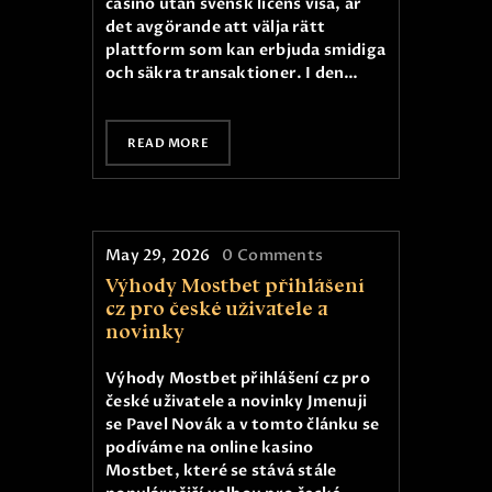
casino utan svensk licens visa, är
det avgörande att välja rätt
plattform som kan erbjuda smidiga
och säkra transaktioner. I den…
READ MORE
May 29, 2026
0
Comments
Výhody Mostbet přihlášení
cz pro české uživatele a
novinky
Výhody Mostbet přihlášení cz pro
české uživatele a novinky Jmenuji
se Pavel Novák a v tomto článku se
podíváme na online kasino
Mostbet, které se stává stále