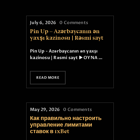
July 6, 2026
0
Comments
Pin Up – Azərbaycanın ən
RECOMMENDATIONS
yaxşı kazinosu | Rəsmi sayt
EMAIL LIST
Pin Up - Azərbaycanın ən yaxşı
kazinosu | Rəsmi sayt ▶️ OYNA …
READ MORE
May 29, 2026
0
Comments
Как правильно настроить
управление лимитами
ставок в 1xBet