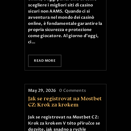
scegliere i migliori siti di casino
sicuri non AAMS. Quando ci si
avventura nel mondo dei casinò
online, è fondamentale garantire la
propria sicurezza e protezione
come giocatore. Al giorno d'oggi,
ci…
READ MORE
May 29, 2026
0
Comments
Jak se registrovat na Mostbet
CZ: Krok za krokem
Jak se registrovat na Mostbet CZ:
Krok za krokem V této příručce se
dozvíte, jak snadno a rychle