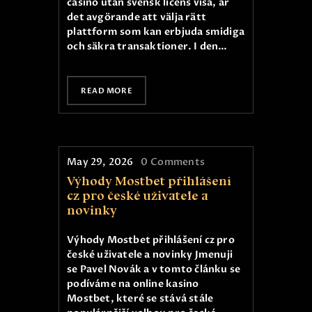
casino utan svensk licens visa, är
det avgörande att välja rätt
plattform som kan erbjuda smidiga
och säkra transaktioner. I den…
READ MORE
May 29, 2026
0
Comments
Výhody Mostbet přihlášení
cz pro české uživatele a
novinky
Výhody Mostbet přihlášení cz pro
české uživatele a novinky Jmenuji
se Pavel Novák a v tomto článku se
podíváme na online kasino
Mostbet, které se stává stále