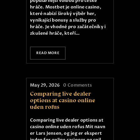
populárnější volbou pro české
hráče. Mostbet je online casino,
které nabízí široký výběr her,
vynikající bonusy a služby pro
hráče. Je vhodné pro začátečníky i
zkušené hráče, kteří…
READ MORE
May 29, 2026
0
Comments
Comparing live dealer
options at casino online
uden rofus
Comparing live dealer options at
casino online uden rofus Mit navn
er Lars Jensen, og jeg er ekspert
inden for online casinoer og spil.