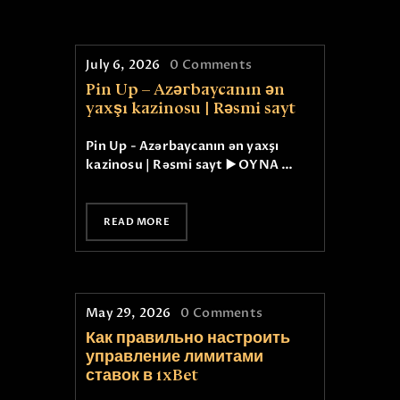
July 6, 2026
0
Comments
Pin Up – Azərbaycanın ən
RECOMMENDATIONS
yaxşı kazinosu | Rəsmi sayt
EMAIL LIST
Pin Up - Azərbaycanın ən yaxşı
kazinosu | Rəsmi sayt ▶️ OYNA …
READ MORE
May 29, 2026
0
Comments
Как правильно настроить
управление лимитами
ставок в 1xBet