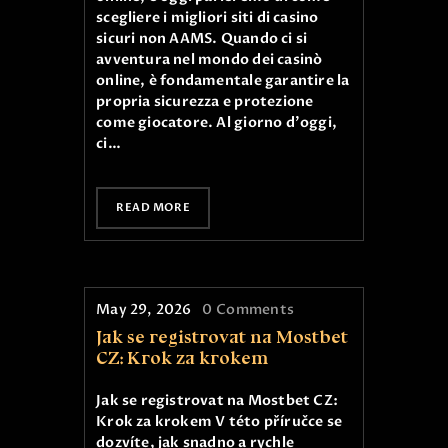
scegliere i migliori siti di casino
sicuri non AAMS. Quando ci si
avventura nel mondo dei casinò
online, è fondamentale garantire la
propria sicurezza e protezione
come giocatore. Al giorno d'oggi,
ci…
READ MORE
May 29, 2026
0
Comments
Jak se registrovat na Mostbet
CZ: Krok za krokem
Jak se registrovat na Mostbet CZ:
Krok za krokem V této příručce se
dozvíte, jak snadno a rychle