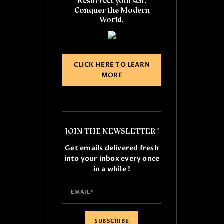
Resurrect yourself.
Conquer the Modern
World.
CLICK HERE TO LEARN
MORE
JOIN THE NEWSLETTER !
Get emails delivered fresh
into your inbox every once
in a while !