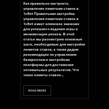
Как правильно настроить
управление лимитами ставок в
1xBet Правильная настройка
управления лимитами ставок в
1xBet имеет ключевое значение
для успешного ведения игры и
минимизации рисков. В этой
статье мы рассмотрим основные
шаги, необходимые для настройки
лимитов ставок, а также дадим
рекомендации по управлению
банкроллом и настройкам
платформы для достижения
оптимальных результатов. Что
такое лимиты ставок…
READ MORE