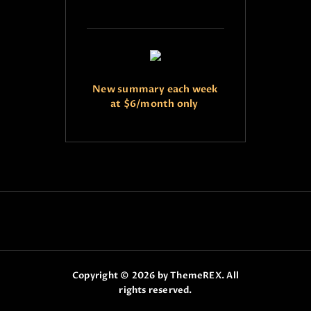
New summary each week
at $6/month only
Copyright © 2026 by ThemeREX. All
rights reserved.