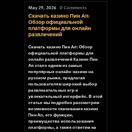
May 29, 2026
0
Comments
Скачать казино Пин Ап:
Обзор официальной
платформы для онлайн
развлечений
Скачать казино Пин Ап: Обзор
официальной платформы для
онлайн развлечений Казино Пин
Ап стало одним из самых
популярных онлайн-казино на
русском рынке, предлагая
пользователям широкий выбор
развлекательных игр и
увлекательный интерфейс. В этой
статье мы подробно рассмотрим
возможности скачивания казино
Пин Ап, его функции,
преимущества использования
платформы, а также ответим на