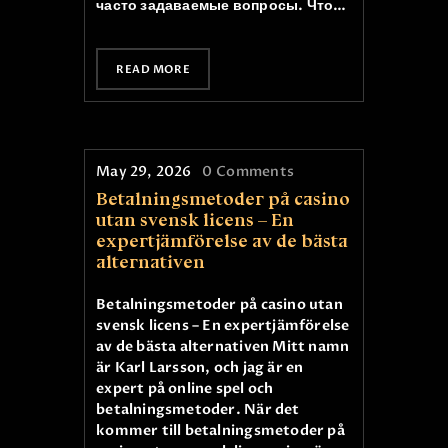
часто задаваемые вопросы. Что…
READ MORE
May 29, 2026
0
Comments
Betalningsmetoder på casino
utan svensk licens – En
expertjämförelse av de bästa
alternativen
Betalningsmetoder på casino utan
svensk licens – En expertjämförelse
av de bästa alternativen Mitt namn
är Karl Larsson, och jag är en
expert på online spel och
betalningsmetoder. När det
kommer till betalningsmetoder på