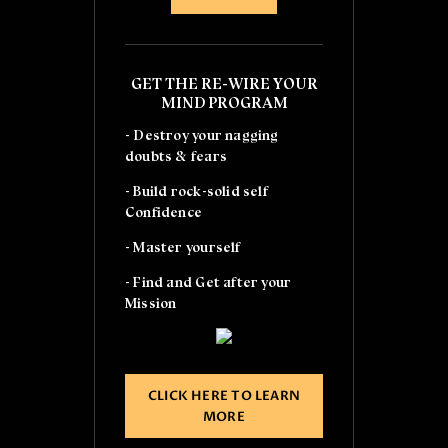
GET THE RE-WIRE YOUR
MIND PROGRAM
- Destroy your nagging
doubts & fears
- Build rock-solid self
Confidence
- Master yourself
- Find and Get after your
Mission
CLICK HERE TO LEARN
MORE