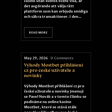
casino utan svensk licens visa, är
det avgörande att välja rätt
plattform som kan erbjuda smidiga
och säkra transaktioner. I den…
READ MORE
May 29, 2026
0
Comments
Výhody Mostbet přihlášení
cz pro české uživatele a
novinky
Výhody Mostbet přihlášení cz pro
české uživatele a novinky Jmenuji
se Pavel Novák a v tomto článku se
podíváme na online kasino
Mostbet, které se stává stále