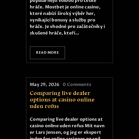
populárnější volbou pro české
hráče. Mostbet je online casino,
které nabízí široký výběr her,
vynikající bonusy a služby pro
hráče. Je vhodné pro začátečníky i
zkušené hráče, kteří…
READ MORE
May 29, 2026
0
Comments
Comparing live dealer
options at casino online
uden rofus
Comparing live dealer options at
casino online uden rofus Mit navn
er Lars Jensen, og jeg er ekspert
inden for online casinoer og spil.