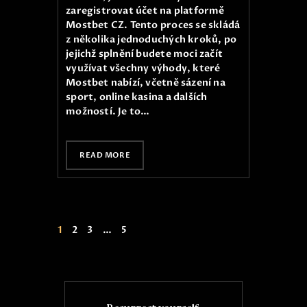
zaregistrovat účet na platformě
Mostbet CZ. Tento proces se skládá
z několika jednoduchých kroků, po
jejichž splnění budete moci začít
využívat všechny výhody, které
Mostbet nabízí, včetně sázení na
sport, online kasina a dalších
možností. Je to…
READ MORE
1
2
3
…
5