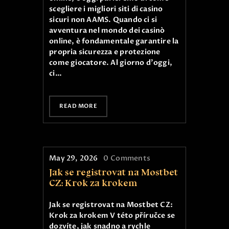
scegliere i migliori siti di casino
sicuri non AAMS. Quando ci si
avventura nel mondo dei casinò
online, è fondamentale garantire la
propria sicurezza e protezione
come giocatore. Al giorno d'oggi,
ci…
READ MORE
May 29, 2026
0
Comments
Jak se registrovat na Mostbet
CZ: Krok za krokem
Jak se registrovat na Mostbet CZ:
Krok za krokem V této příručce se
dozvíte, jak snadno a rychle