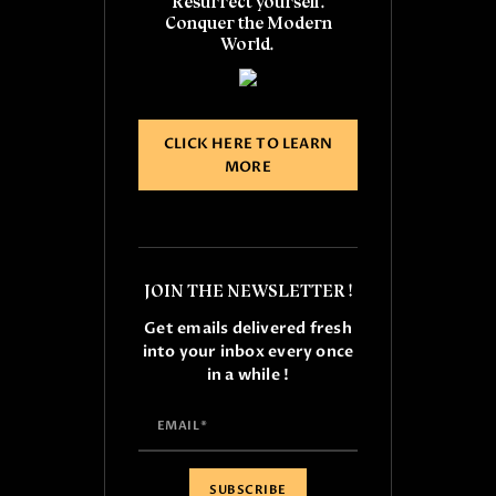
Resurrect yourself.
Conquer the Modern
World.
CLICK HERE TO LEARN
MORE
JOIN THE NEWSLETTER !
Get emails delivered fresh
into your inbox every once
in a while !