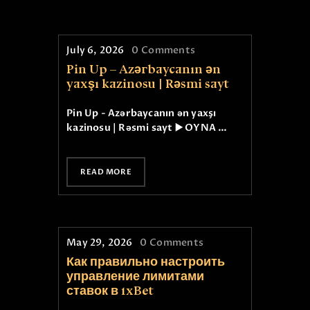
July 6, 2026
0
Comments
Pin Up – Azərbaycanın ən
RECOMMENDATIONS
yaxşı kazinosu | Rəsmi sayt
EMAIL LIST
Pin Up - Azərbaycanın ən yaxşı
kazinosu | Rəsmi sayt ▶️ OYNA …
READ MORE
May 29, 2026
0
Comments
Как правильно настроить
управление лимитами
ставок в 1xBet