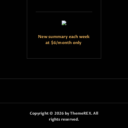
New summary each week
at $6/month only
Copyright © 2026 by ThemeREX. All
rights reserved.