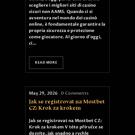
scegliere i migliori siti di casino
sicuri non AAMS. Quando ci si
avventura nel mondo dei casinò
online, è fondamentale garantire la
propria sicurezza e protezione
come giocatore. Al giorno d'oggi,
ci…
READ MORE
May 29, 2026
0
Comments
Jak se registrovat na Mostbet
CZ: Krok za krokem
Jak se registrovat na Mostbet CZ:
Krok za krokem V této příručce se
dozvíte, jak snadno a rychle