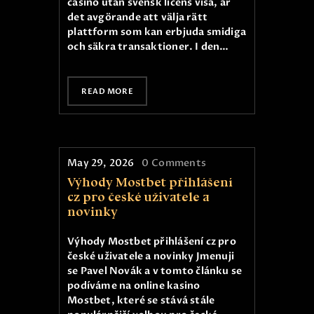
casino utan svensk licens visa, är
det avgörande att välja rätt
plattform som kan erbjuda smidiga
och säkra transaktioner. I den…
READ MORE
May 29, 2026
0
Comments
Výhody Mostbet přihlášení
cz pro české uživatele a
novinky
Výhody Mostbet přihlášení cz pro
české uživatele a novinky Jmenuji
se Pavel Novák a v tomto článku se
podíváme na online kasino
Mostbet, které se stává stále