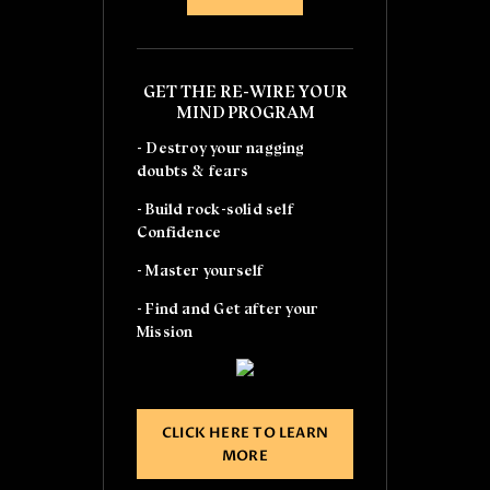
GET THE RE-WIRE YOUR
MIND PROGRAM
- Destroy your nagging
doubts & fears
- Build rock-solid self
Confidence
- Master yourself
- Find and Get after your
Mission
CLICK HERE TO LEARN
MORE