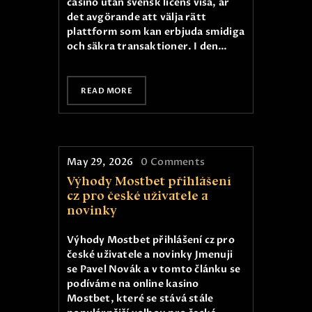
casino utan svensk licens visa, är
det avgörande att välja rätt
plattform som kan erbjuda smidiga
och säkra transaktioner. I den…
READ MORE
May 29, 2026
0
Comments
Výhody Mostbet přihlášení
cz pro české uživatele a
novinky
Výhody Mostbet přihlášení cz pro
české uživatele a novinky Jmenuji
se Pavel Novák a v tomto článku se
podíváme na online kasino
Mostbet, které se stává stále