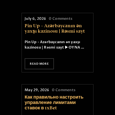
July 6, 2026
0
Comments
Pin Up – Azərbaycanın ən
RECOMMENDATIONS
yaxşı kazinosu | Rəsmi sayt
EMAIL LIST
Pin Up - Azərbaycanın ən yaxşı
kazinosu | Rəsmi sayt ▶️ OYNA …
READ MORE
May 29, 2026
0
Comments
Как правильно настроить
управление лимитами
ставок в 1xBet