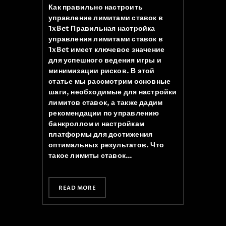
Как правильно настроить
управление лимитами ставок в
1xBet Правильная настройка
управления лимитами ставок в
1xBet имеет ключевое значение
для успешного ведения игры и
минимизации рисков. В этой
статье мы рассмотрим основные
шаги, необходимые для настройки
лимитов ставок, а также дадим
рекомендации по управлению
банкроллом и настройкам
платформы для достижения
оптимальных результатов. Что
такое лимиты ставок…
READ MORE