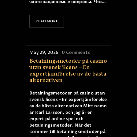
часто задаваемые вопросы. Что…
READ MORE
May 29, 2026
0
Comments
Betalningsmetoder på casino
utan svensk licens – En
expertjämförelse av de bästa
alternativen
Betalningsmetoder på casino utan
svensk licens – En expertjämförelse
av de bästa alternativen Mitt namn
är Karl Larsson, och jag är en
expert på online spel och
betalningsmetoder. När det
kommer till betalningsmetoder på