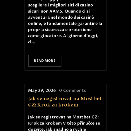
scegliere i migliori siti di casino
sicuri non AAMS. Quando ci si
avventura nel mondo dei casinò
online, è fondamentale garantire la
propria sicurezza e protezione
come giocatore. Al giorno d'oggi,
ci…
READ MORE
May 29, 2026
0
Comments
Jak se registrovat na Mostbet
CZ: Krok za krokem
Jak se registrovat na Mostbet CZ:
Krok za krokem V této příručce se
dozvíte, jak snadno a rychle