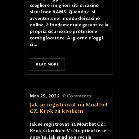
scegliere i migliori siti di casino
sicuri non AAMS. Quando ci si
avventura nel mondo dei casinò
online, è fondamentale garantire la
propria sicurezza e protezione
come giocatore. Al giorno d'oggi,
ci…
READ MORE
May 29, 2026
0
Comments
Jak se registrovat na Mostbet
CZ: Krok za krokem
Jak se registrovat na Mostbet CZ:
Krok za krokem V této příručce se
dozvíte, jak snadno a rychle