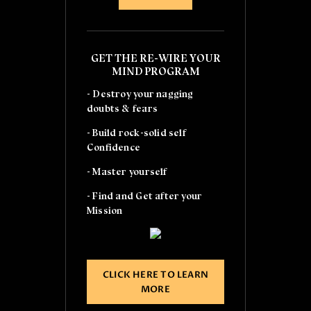
GET THE RE-WIRE YOUR
MIND PROGRAM
- Destroy your nagging
doubts & fears
- Build rock-solid self
Confidence
- Master yourself
- Find and Get after your
Mission
CLICK HERE TO LEARN
MORE