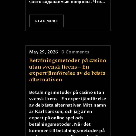
часто задаваемые вопросы. Что…
READ MORE
May 29, 2026
0
Comments
Betalningsmetoder på casino
utan svensk licens – En
expertjämförelse av de bästa
alternativen
Betalningsmetoder på casino utan
svensk licens – En expertjämförelse
av de bästa alternativen Mitt namn
är Karl Larsson, och jag är en
expert på online spel och
betalningsmetoder. När det
kommer till betalningsmetoder på