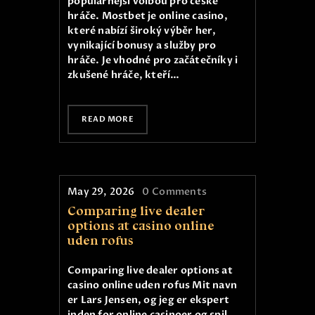
populárnější volbou pro české
hráče. Mostbet je online casino,
které nabízí široký výběr her,
vynikající bonusy a služby pro
hráče. Je vhodné pro začátečníky i
zkušené hráče, kteří…
READ MORE
May 29, 2026
0
Comments
Comparing live dealer
options at casino online
uden rofus
Comparing live dealer options at
casino online uden rofus Mit navn
er Lars Jensen, og jeg er ekspert
inden for online casinoer og spil.