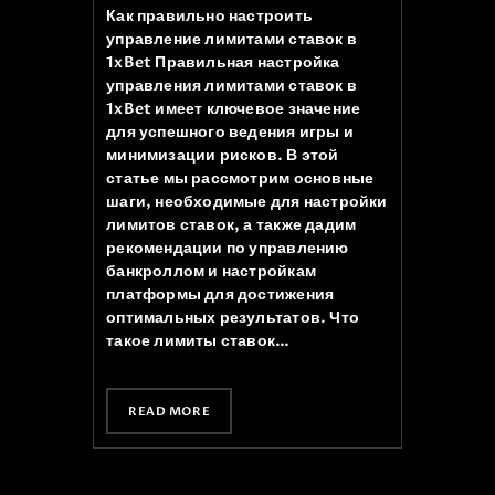
Как правильно настроить
управление лимитами ставок в
1xBet Правильная настройка
управления лимитами ставок в
1xBet имеет ключевое значение
для успешного ведения игры и
минимизации рисков. В этой
статье мы рассмотрим основные
шаги, необходимые для настройки
лимитов ставок, а также дадим
рекомендации по управлению
банкроллом и настройкам
платформы для достижения
оптимальных результатов. Что
такое лимиты ставок…
READ MORE