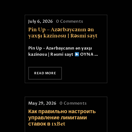
July 6, 2026
0
Comments
Pin Up – Azərbaycanın ən
RECOMMENDATIONS
yaxşı kazinosu | Rəsmi sayt
EMAIL LIST
Pin Up - Azərbaycanın ən yaxşı
kazinosu | Rəsmi sayt
OYNA …
READ MORE
May 29, 2026
0
Comments
Как правильно настроить
управление лимитами
ставок в 1xBet