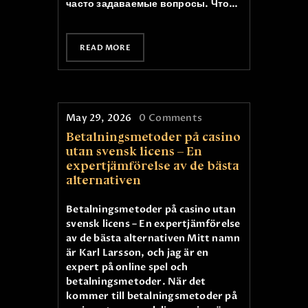
часто задаваемые вопросы. Что…
READ MORE
May 29, 2026
0
Comments
Betalningsmetoder på casino
utan svensk licens – En
expertjämförelse av de bästa
alternativen
Betalningsmetoder på casino utan
svensk licens – En expertjämförelse
av de bästa alternativen Mitt namn
är Karl Larsson, och jag är en
expert på online spel och
betalningsmetoder. När det
kommer till betalningsmetoder på