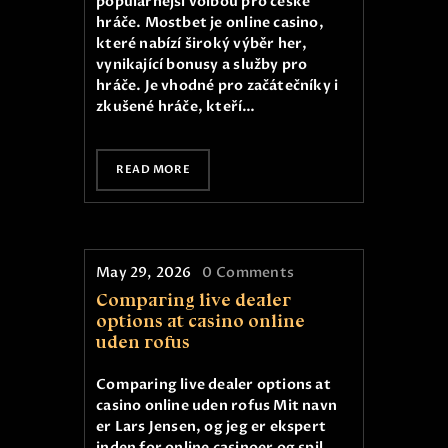
populárnější volbou pro české
hráče. Mostbet je online casino,
které nabízí široký výběr her,
vynikající bonusy a služby pro
hráče. Je vhodné pro začátečníky i
zkušené hráče, kteří…
READ MORE
May 29, 2026
0
Comments
Comparing live dealer
options at casino online
uden rofus
Comparing live dealer options at
casino online uden rofus Mit navn
er Lars Jensen, og jeg er ekspert
inden for online casinoer og spil.