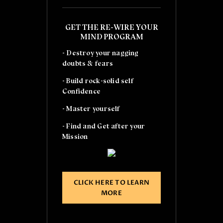
GET THE RE-WIRE YOUR
MIND PROGRAM
- Destroy your nagging
doubts & fears
- Build rock-solid self
Confidence
- Master yourself
- Find and Get after your
Mission
CLICK HERE TO LEARN
MORE