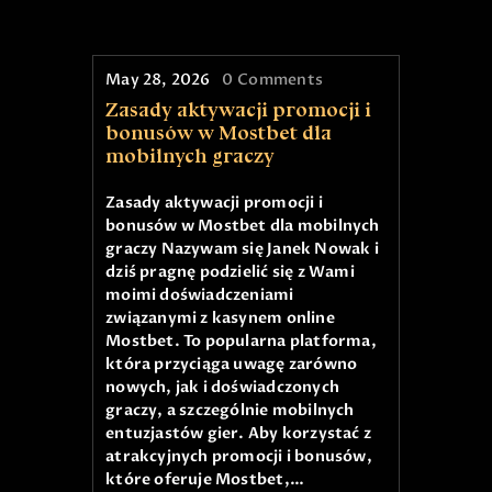
May 28, 2026
0
Comments
Zasady aktywacji promocji i
RECOMMENDATIONS
bonusów w Mostbet dla
mobilnych graczy
EMAIL LIST
Zasady aktywacji promocji i
bonusów w Mostbet dla mobilnych
graczy Nazywam się Janek Nowak i
dziś pragnę podzielić się z Wami
moimi doświadczeniami
związanymi z kasynem online
Mostbet. To popularna platforma,
która przyciąga uwagę zarówno
nowych, jak i doświadczonych
graczy, a szczególnie mobilnych
entuzjastów gier. Aby korzystać z
atrakcyjnych promocji i bonusów,
które oferuje Mostbet,…