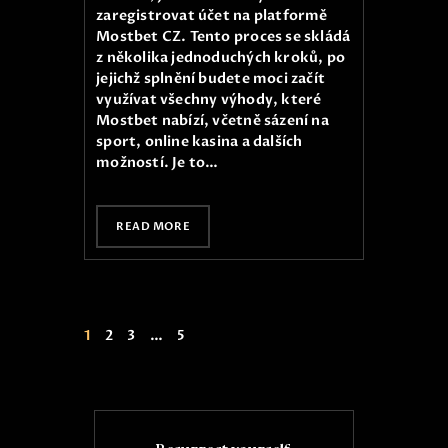
zaregistrovat účet na platformě
Mostbet CZ. Tento proces se skládá
z několika jednoduchých kroků, po
jejichž splnění budete moci začít
využívat všechny výhody, které
Mostbet nabízí, včetně sázení na
sport, online kasina a dalších
možností. Je to…
READ MORE
1
2
3
…
5