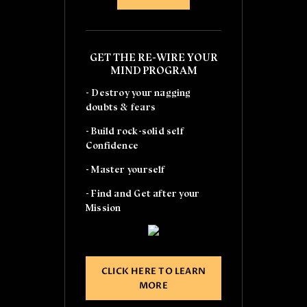
GET THE RE-WIRE YOUR
MIND PROGRAM
- Destroy your nagging
doubts & fears
- Build rock-solid self
Confidence
- Master yourself
- Find and Get after your
Mission
CLICK HERE TO LEARN
MORE