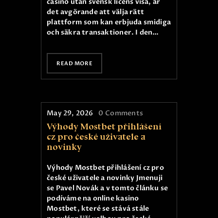
casino utan svensk licens visa, är
det avgörande att välja rätt
plattform som kan erbjuda smidiga
och säkra transaktioner. I den…
READ MORE
May 29, 2026
0
Comments
Výhody Mostbet přihlášení
cz pro české uživatele a
novinky
Výhody Mostbet přihlášení cz pro
české uživatele a novinky Jmenuji
se Pavel Novák a v tomto článku se
podíváme na online kasino
Mostbet, které se stává stále