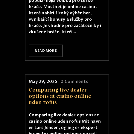
populárnější volbou pro české
hráče. Mostbet je online casino,
které nabízí široký výběr her,
vynikající bonusy a služby pro
hráče. Je vhodné pro začátečníky i
zkušené hráče, kteří…
READ MORE
May 29, 2026
0
Comments
Comparing live dealer
options at casino online
uden rofus
Comparing live dealer options at
casino online uden rofus Mit navn
er Lars Jensen, og jeg er ekspert
inden for online casinoer og spil.