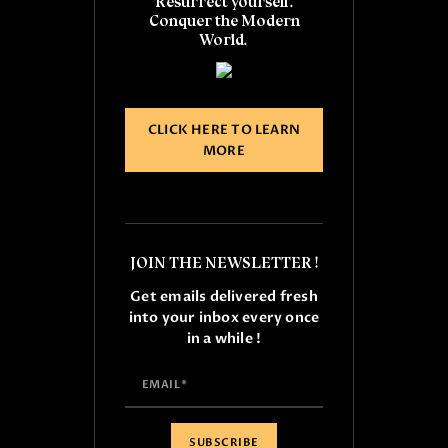
Resurrect yourself.
Conquer the Modern
World.
CLICK HERE TO LEARN
MORE
JOIN THE NEWSLETTER !
Get emails delivered fresh
into your inbox every once
in a while !