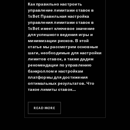
Как правильно настроить
управление лимитами ставок в
1xBet Правильная настройка
управления лимитами ставок в
1xBet имеет ключевое значение
для успешного ведения игры и
минимизации рисков. В этой
статье мы рассмотрим основные
шаги, необходимые для настройки
лимитов ставок, а также дадим
рекомендации по управлению
банкроллом и настройкам
платформы для достижения
оптимальных результатов. Что
такое лимиты ставок…
READ MORE