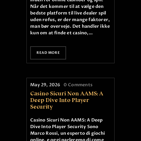
Når det kommer til at vælge den
bedste platform til live dealer spil
uden rofus, er der mange faktorer,
man bør overveje. Det handler ikke
kun om at finde et casino,…
READ MORE
May 29, 2026
0
Comments
Casino Sicuri Non AAMS: A
Deep Dive Into Player
Security
Casino Sicuri Non AAMS: A Deep
Dive Into Player Security Sono
Marco Rossi, un esperto di giochi
online, e oggi parleremo di come