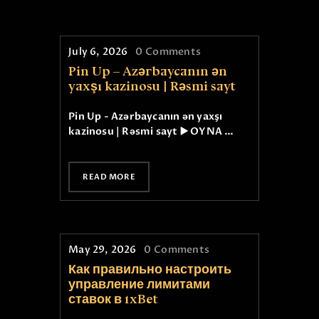
July 6, 2026
0
Comments
Pin Up – Azərbaycanın ən
RECOMMENDATIONS
yaxşı kazinosu | Rəsmi sayt
EMAIL LIST
Pin Up - Azərbaycanın ən yaxşı
kazinosu | Rəsmi sayt ▶️ OYNA …
READ MORE
May 29, 2026
0
Comments
Как правильно настроить
управление лимитами
ставок в 1xBet