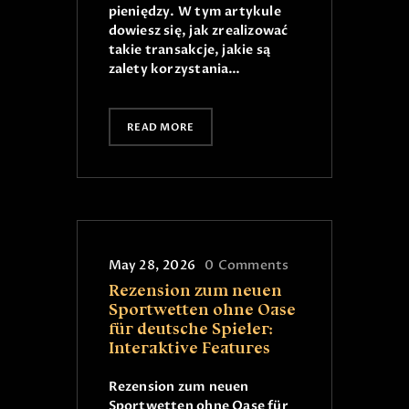
pieniędzy. W tym artykule
dowiesz się, jak zrealizować
takie transakcje, jakie są
zalety korzystania…
READ MORE
May 28, 2026
0
Comments
Rezension zum neuen
Sportwetten ohne Oase
für deutsche Spieler:
Interaktive Features
Rezension zum neuen
Sportwetten ohne Oase für