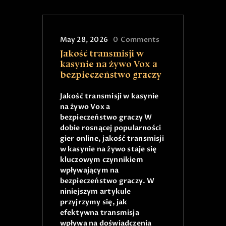
May 28, 2026
0
Comments
Jakość transmisji w
kasynie na żywo Vox a
bezpieczeństwo graczy
Jakość transmisji w kasynie
na żywo Vox a
bezpieczeństwo graczy W
dobie rosnącej popularności
gier online, jakość transmisji
w kasynie na żywo staje się
kluczowym czynnikiem
wpływającym na
bezpieczeństwo graczy. W
niniejszym artykule
przyjrzymy się, jak
efektywna transmisja
wpływa na doświadczenia