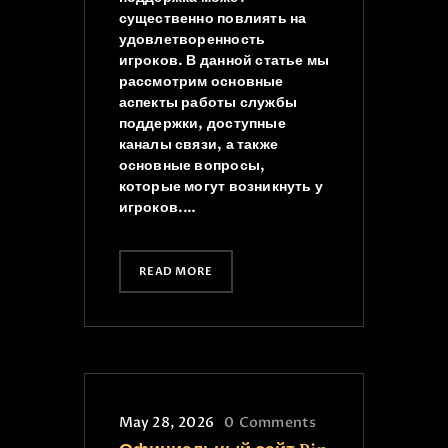
существенно повлиять на
удовлетворенность
игроков. В данной статье мы
рассмотрим основные
аспекты работы службы
поддержки, доступные
каналы связи, а также
основные вопросы,
которые могут возникнуть у
игроков.…
READ MORE
May 28, 2026
0
Comments