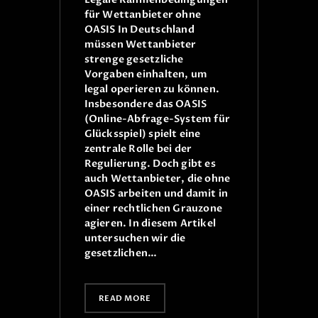
für Wettanbieter ohne
OASIS In Deutschland
müssen Wettanbieter
strenge gesetzliche
Vorgaben einhalten, um
legal operieren zu können.
Insbesondere das OASIS
(Online-Abfrage-System für
Glücksspiel) spielt eine
zentrale Rolle bei der
Regulierung. Doch gibt es
auch Wettanbieter, die ohne
OASIS arbeiten und damit in
einer rechtlichen Grauzone
agieren. In diesem Artikel
untersuchen wir die
gesetzlichen…
READ MORE