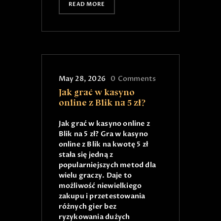
READ MORE
May 28, 2026
0
Comments
Jak grać w kasyno
online z Blik na 5 zł?
Jak grać w kasyno online z
Blik na 5 zł? Gra w kasyno
online z Blik na kwotę 5 zł
stała się jedną z
popularniejszych metod dla
wielu graczy. Daje to
możliwość niewielkiego
zakupu i przetestowania
różnych gier bez
ryzykowania dużych