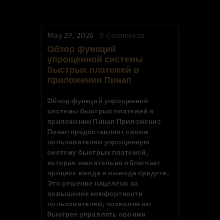
May 29, 2026
0
Comments
Обзор функций
упрощенной системы
RECOMMENDATIONS
быстрых платежей в
EMAIL LIST
приложении Пинап
Обзор функций упрощенной
системы быстрых платежей в
приложении Пинап Приложение
Пинап предоставляет своим
пользователям упрощенную
систему быстрых платежей,
которая значительно облегчает
процесс ввода и вывода средств.
Это решение нацелено на
повышение комфортности
пользователей, позволяя им
быстрее управлять своими