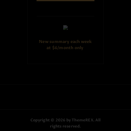
New summary each week
at $6/month only
Copyright © 2026 by ThemeREX. All
rights reserved.