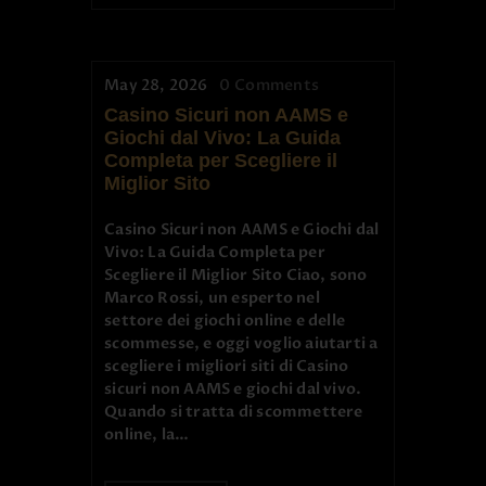
May 28, 2026
0
Comments
Casino Sicuri non AAMS e
Giochi dal Vivo: La Guida
Completa per Scegliere il
Miglior Sito
Casino Sicuri non AAMS e Giochi dal
Vivo: La Guida Completa per
Scegliere il Miglior Sito Ciao, sono
Marco Rossi, un esperto nel
settore dei giochi online e delle
scommesse, e oggi voglio aiutarti a
scegliere i migliori siti di Casino
sicuri non AAMS e giochi dal vivo.
Quando si tratta di scommettere
online, la…