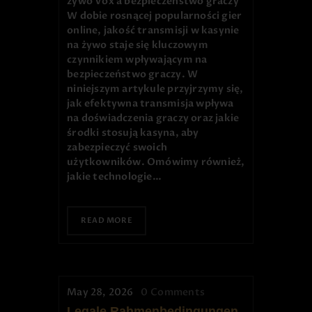
żywo Vox a bezpieczeństwo graczy
W dobie rosnącej popularności gier
online, jakość transmisji w kasynie
na żywo staje się kluczowym
czynnikiem wpływającym na
bezpieczeństwo graczy. W
niniejszym artykule przyjrzymy się,
jak efektywna transmisja wpływa
na doświadczenia graczy oraz jakie
środki stosują kasyna, aby
zabezpieczyć swoich
użytkowników. Omówimy również,
jakie technologie…
READ MORE
May 28, 2026
0
Comments
Legale Rahmenbedingungen