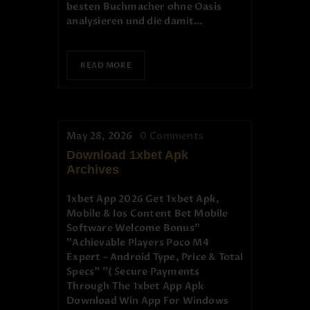
besten Buchmacher ohne Oasis
analysieren und die damit…
READ MORE
May 28, 2026
0
Comments
Download 1xbet Apk
Archives
1xbet App 2026 Get 1xbet Apk,
Mobile & Ios Content Bet Mobile
Software Welcome Bonus"
"Achievable Players Poco M4
Expert – Android Type, Price & Total
Specs" "( Secure Payments
Through The 1xbet App Apk
Download Win App For Windows