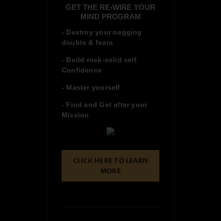
GET THE RE-WIRE YOUR
MIND PROGRAM
- Destroy your nagging
doubts & fears
- Build rock-solid self
Confidence
- Master yourself
- Find and Get after your
Mission
CLICK HERE TO LEARN
MORE