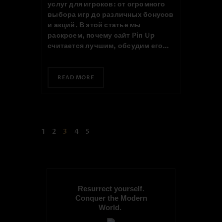
услуг для игроков: от огромного
выбора игр до различных бонусов
и акций. В этой статье мы
раскроем, почему сайт Pin Up
считается лучшим, обсудим его…
READ MORE
1
2
3
4
5
Resurrect yourself.
Conquer the Modern
World.