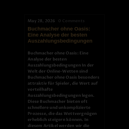
May 28, 2026
0
Comments
Buchmacher ohne Oasis:
Eine Analyse der besten
RECOMMENDATIONS
Auszahlungsbedingungen
EMAIL LIST
Buchmacher ohne Oasis: Eine
Analyse der besten
Auszahlungsbedingungen In der
Welt der Online-Wetten sind
Buchmacher ohne Oasis besonders
attraktiv für Spieler, die Wert auf
vorteilhafte
Auszahlungsbedingungen legen.
Diese Buchmacher bieten oft
schnellere und unkomplizierte
Prozesse, die das Wettvergnügen
erheblich steigern können. In
diesem Artikel werden wir die