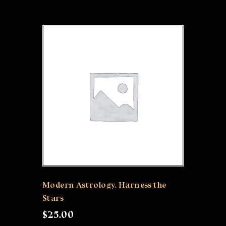
RECOMMENDATIONS
EMAIL LIST
Modern Astrology. Harness the
Stars
$
25
.
00