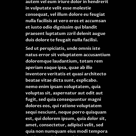
autem vel eum iriure dolor in hendrerit
in vulputate velit esse molestie
consequat, vel illum dolore eu feugiat
nulla facilisis at vero eros et accumsan
et iusto odio dignissim qui blandit
praesent luptatum zzril delenit augue
duis dolore te feugait nulla facilisi.
Sed ut perspiciatis, unde omnis iste
natus error sit voluptatem accusantium
doloremque laudantium, totam rem
aperiam eaque ipsa, quae ab illo
inventore veritatis et quasi architecto
beatae vitae dicta sunt, explicabo.
nemo enim ipsam voluptatem, quia
voluptas sit, aspernatur aut odit aut
fugit, sed quia consequuntur magni
dolores eos, qui ratione voluptatem
sequi nesciunt, neque porro quisquam
est, qui dolorem ipsum, quia dolor sit,
amet, consectetur, adipisci velit, sed
quia non numquam eius modi tempora